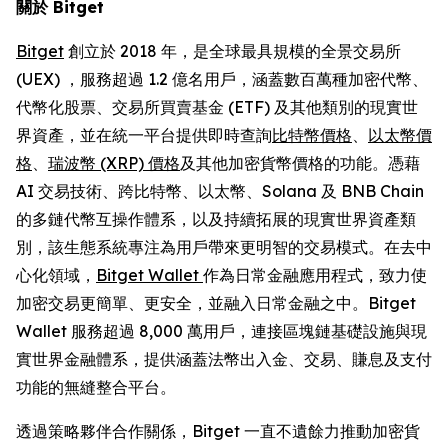
關於 Bitget
Bitget
創立於 2018 年，是全球最具規模的全景交易所
(UEX) ，服務超過 1.2 億名用戶，涵蓋數百萬種加密代幣、
代幣化股票、交易所買賣基金 (ETF) 及其他類別的現實世
界資產，並在統一平台提供即時查詢
比特幣價格
、
以太幣價
格
、
瑞波幣 (XRP) 價格
及其他加密貨幣價格的功能。憑藉
AI 交易技術、跨比特幣、以太幣、Solana 及 BNB Chain
的多鏈代幣互操作體系，以及持續拓展的現實世界資產類
別，該生態系統專注為用戶帶來更明智的交易模式。在去中
心化領域，
Bitget Wallet
作為日常金融應用程式，致力使
加密交易更簡單、更安全，並融入日常金融之中。Bitget
Wallet 服務超過 8,000 萬用戶，連接區塊鏈基礎設施與現
實世界金融體系，提供涵蓋法幣出入金、交易、賺息及支付
功能的無縫整合平台。
透過策略夥伴合作關係，Bitget 一直不遺餘力推動加密貨