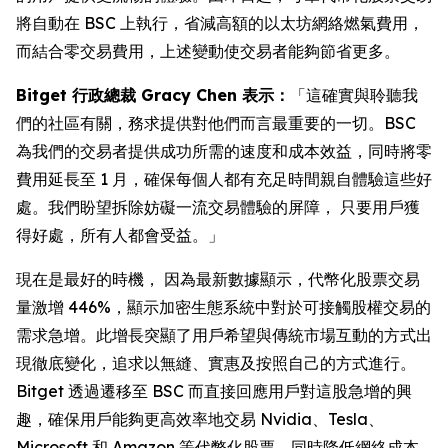
將自動在 BSC 上執行，省減高額的以太坊網絡燃氣費用，
而結合零交易費用，上述變動使交易者能夠節省更多。
Bitget 行政總裁 Gracy Chen 表示：
「這確實與聆聽我
們的社區有關，務求提供對他們而言最重要的一切。BSC
為我們的交易者提供成功所需的速度和成本效益，同時將零
費用延長至 1 月，確保每個人都有充足時間親自體驗這些好
處。我們盼望拆除妨礙一流交易體驗的屏障， 只要用戶獲
得好處，所有人都會受益。」
現在是最好的時機， 因為最新數據顯示，代幣化股票交易
量激增 446%，顯示加密生態系統中對於可接觸股權交易的
需求急增。此增長突顯了用戶希望與傳統市場互動的方式出
現徹底變化，追求以無縫、實惠及按照自己的方式進行。
Bitget 透過遷移至 BSC 而直接回應用戶對這股急增的興
趣，確保用戶能夠更高效率地交易 Nvidia、Tesla、
Microsoft 和 Amazon 等代幣化股票，同時降低網絡成本