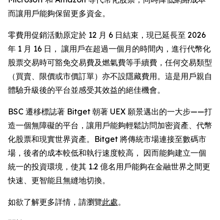
而讓用戶能夠保留更多資金。
零費用促銷活動原定於 12 月 6 日結束，現已延長至 2026
年 1 月 16 日， 讓用戶在超過一個月的時間內，進行代幣化
股票交易時可豁免交易費及燃氣費等手續費，任何交易類型
（買賣、限價或市價訂單）亦不設隱藏費用。這是用戶親自
體驗升級後的平台並感受其效益的絕佳機會。
BSC 遷移標誌著 Bitget 朝著 UEX 願景邁出的一大步——打
造一個無障礙的平台，讓用戶能夠輕鬆訪問加密資產、代幣
化股票和現實世界資產。Bitget 將傳統市場連接至數碼市
場，後者的成本較低和執行速度較高， 因而能夠建立一個
統一的投資環境，使其 1.2 億名用戶能夠在金融世界之間更
快速、更智能且無縫地切換。
如欲了解更多詳情，請瀏覽
此處
。