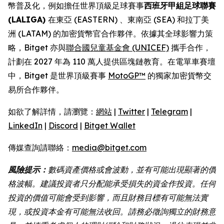
幣普及化，例如擔任世界頂級足球賽事
西班牙甲組足球聯賽
(LALIGA)
在東亞 (EASTERN) 、東南亞 (SEA) 和拉丁美
洲 (LATAM) 的加密貨幣官合作夥伴。依據其全球影響力策
略，Bitget 亦與
聯合國兒童基金會 (UNICEF)
攜手合作，
計劃在 2027 年為 110 萬人提供區塊鏈教育。在電單車賽壇
中，Bitget 是世界頂級賽事
MotoGP™
的獨家加密貨幣交
易所合作夥伴。
如欲了解詳情，請瀏覽：
網站
|
Twitter
|
Telegram
|
LinkedIn
|
Discord
|
Bitget Wallet
傳媒查詢請聯絡：
media@bitget.com
風險提示：
數碼資產價格或會波動，並有可能出現顯著的價
格波幅。建議投資者只分配能承受損失的資金作投資。任何
投資的價值可能會受到影響，而且財務目標有可能無法實
現，或投資本金有可能無法收回。請務必徵詢獨立的財務意