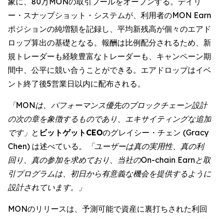
象に、80万MONの取引プールをオープンする。デイリ
ー・スナップショット・システムが、利用者のMON Earn
ポジションの純増額を記録し、平均新残高が個々のエアド
ロップ算出の基礎となる。報酬は比例配分されるため、新
規トレーダーも経験豊富なトレーダーも、キャンペーン期
間中、公平に競い合うことができる。エアドロップはイベ
ント終了後5営業日以内に配布される。
「MONは、パフォーマンス優先のブロックチェーン設計
の次の章を象徴するものであり、エキサイティングな追加
です」
と
ビットゲットCEO
のグレイシー・チェン (Gracy
Chen) は述べている。
「ユーザーは真の実用性、真の利
回り、真の参加を求めており、当社のOn-chain Earnと取
引プログラムは、初日から有意義な機会を提供するように
設計されています。」
MONのリリースは、予測可能で資産に裏打ちされた利回