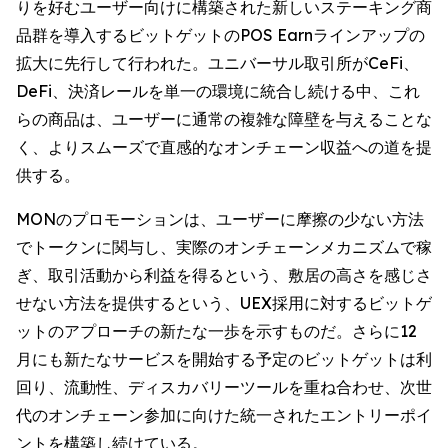
りを好むユーザー向けに構築された新しいステーキング商
品群を導入するビットゲットのPOS Earnラインアップの
拡大に先行して行われた。ユニバーサル取引所がCeFi、
DeFi、決済レールを単一の環境に統合し続ける中、これ
らの商品は、ユーザーに通常の複雑な障壁を与えることな
く、よりスムーズで直感的なオンチェーン収益への道を提
供する。
MONのプロモーションは、ユーザーに摩擦の少ない方法
でトークンに関与し、実際のオンチェーンメカニズムで稼
ぎ、取引活動から利益を得るという、敷居の高さを感じさ
せない方法を提供するという、UEX採用に対するビットゲ
ットのアプローチの新たな一歩を示すものだ。さらに12
月にも新たなサービスを開始する予定のビットゲットは利
回り、流動性、ディスカバリーツールを重ね合わせ、次世
代のオンチェーン参加に向けた統一されたエントリーポイ
ントを構築し続けている。