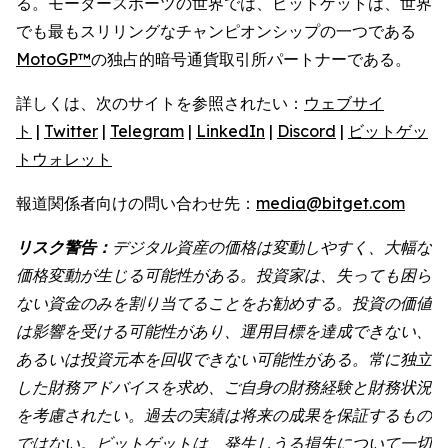
る。モータースポーツの世界では、ビットゲットは、世界
でも最もスリリングなチャンピオンシップの一つである
MotoGP™
の独占的暗号通貨取引所パートナーである。
詳しくは、次のサイトを参照されたい：
ウェブサイ
ト
|
Twitter
|
Telegram
|
LinkedIn
|
Discord
|
ビットゲッ
トウォレット
報道関係者向けの問い合わせ先：
media@bitget.com
リスク警告：
デジタル資産の価格は変動しやすく、大幅な
価格変動が生じる可能性がある。投資家は、失っても困ら
ない資金のみを割り当てることをお勧めする。投資の価値
は影響を受ける可能性があり、運用目標を達成できない、
あるいは投資元本を回収できない可能性がある。常に独立
した財務アドバイスを求め、ご自身の財務経験と財務状況
を考慮されたい。過去の実績は将来の成果を保証するもの
ではない。ビットゲットは、発生しうる損失について一切