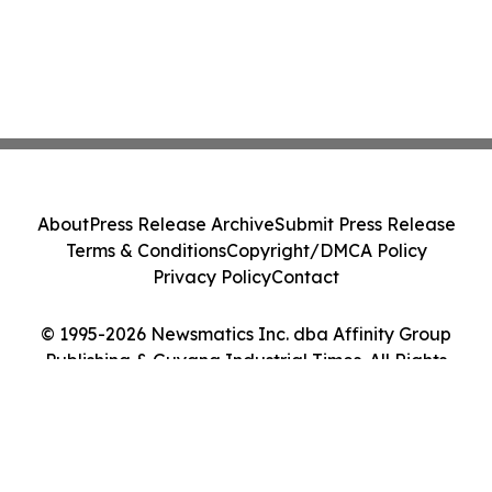
About
Press Release Archive
Submit Press Release
Terms & Conditions
Copyright/DMCA Policy
Privacy Policy
Contact
© 1995-2026 Newsmatics Inc. dba Affinity Group
Publishing & Guyana Industrial Times. All Rights
Reserved.
Cookie Settings / Your Privacy Choices