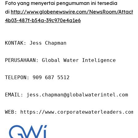
Foto yang menyertai pengumuman ini tersedia
di
http://www.globenewswire.com/NewsRoom/Attach
4b03-487f-b54a-39c970e4a1e6
KONTAK: Jess Chapman

PERUSAHAAN: Global Water Inteligence

TELEPON: 909 687 5512

EMAIL: jess.chapman@globalwaterintel.com

WEB: https://www.corporatewaterleaders.com