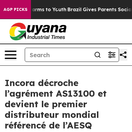
to Abate Harms to Youth
Brazil Gives Parents Social Me
AGP PICKS
Incora décroche
l’agrément AS13100 et
devient le premier
distributeur mondial
référencé de l’AESQ