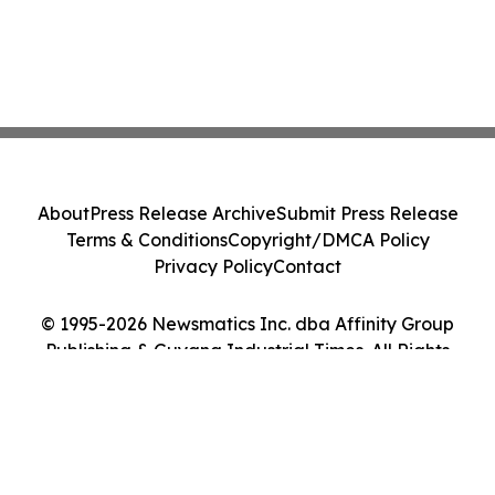
About
Press Release Archive
Submit Press Release
Terms & Conditions
Copyright/DMCA Policy
Privacy Policy
Contact
© 1995-2026 Newsmatics Inc. dba Affinity Group
Publishing & Guyana Industrial Times. All Rights
Reserved.
Cookie Settings / Your Privacy Choices