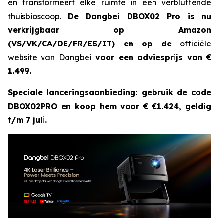
en transformeert elke ruimte in een verbluffende
thuisbioscoop.
De Dangbei DBOX02 Pro is nu
verkrijgbaar op Amazon
(
VS
/
VK
/
CA
/
DE
/
FR
/
ES
/
IT
) en op de
officiële
website van Dangbei
voor een adviesprijs van €
1.499.
Speciale lanceringsaanbieding: gebruik de code
DBOX02PRO en koop hem voor € €1.424, geldig
t/m 7 juli.